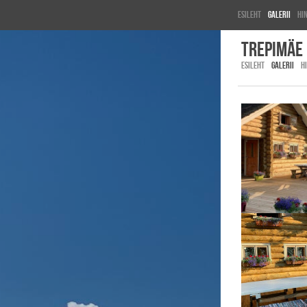
Esileht
Galerii
Hi
Trepimäe
ESILEHT
GALERII
H