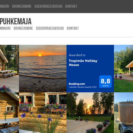
nnakiri
Broneerimine
Sisekorraeeskirjad
Kontakt
 puhkemaja
INNAKIRI
BRONEERIMINE
SISEKORRAEESKIRJAD
KONTAKT